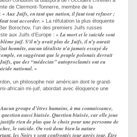
tion conduisit la diaspora de l’Occident chrétien à
te de Clermont-Tonnerre, membre de la
« Aux Juifs, en tant que nation, il faut tout refuser ;
 :
faut tout accorder. »
La réfutation la plus éloquente
e Ber Borochov, l’un des premiers Juifs russes
« La mort et le suicide sont
iste aux Juifs d’Europe :
lème juif. S’il n’y avait plus de Juifs, il n’y aurait
t honnête, aucun idéaliste n’a jamais essayé de
xemple, en suggérant que le peuple polonais devrait
, Juifs, que des “médecins” autoproclamés ont eu
uicide national. »
rdon, un philosophe noir américain dont le grand-
 mi-africain mi-juif, abordait avec éloquence une
r ? Aucun groupe d’êtres humains, à ma connaissance,
 question aussi biaisée. Question biaisée, car elle joue
ne justifie rien de plus que le choix pour une personne de
chec, le suicide. On voit donc bien la nature
ant, les Noirs y sont confrontés jour après jour. Être