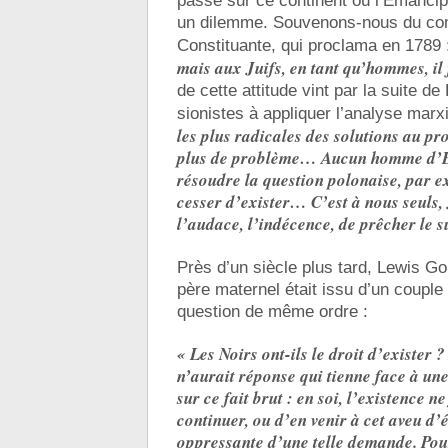
passé sur ce continent où l’Émancipa
un dilemme. Souvenons-nous du com
Constituante, qui proclama en 1789
mais aux Juifs, en tant qu’hommes, il 
de cette attitude vint par la suite d
sionistes à appliquer l’analyse marx
les plus radicales des solutions au prob
plus de problème… Aucun homme d’Éta
résoudre la question polonaise, par e
cesser d’exister… C’est à nous seuls
l’audace, l’indécence, de prêcher le s
Près d’un siècle plus tard, Lewis Go
père maternel était issu d’un couple
question de même ordre :
« Les Noirs ont-ils le droit d’existe
n’aurait réponse qui tienne face à une
sur ce fait brut : en soi, l’existence 
continuer, ou d’en venir à cet aveu d’é
oppressante d’une telle demande. Pourt