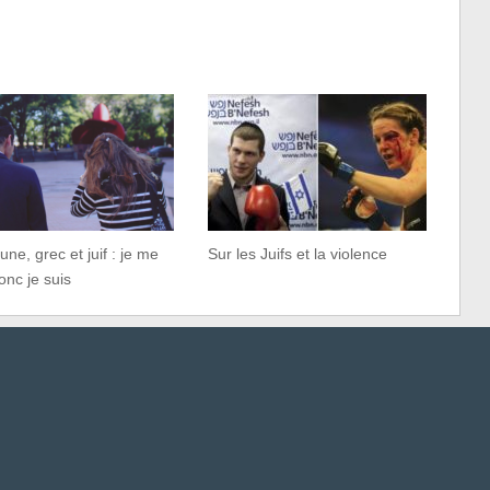
eune, grec et juif : je me
Sur les Juifs et la violence
onc je suis