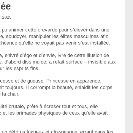
née
r 2025
 pu animer cette crevarde pour s’élever dans une
e, soudoyer, manipuler les élites masculines afin
chéance qu’elle ne voyait pas venir s’est installée.
 enivré d’égo et d’envie, ivre de cette illusion de
e, d’abord dissimulée, a refait surface – invisible aux
 les esprits fins.
incesse et de gueuse. Princesse en apparence,
it toujours. Il corrompt la beauté, enlaidit les corps
 la chair.
é brutale, prête à écraser tout et tous, elle
x et les brimades physiques de ceux qu’elle avait
 un détritus luxueux et clownesque, errant dans les