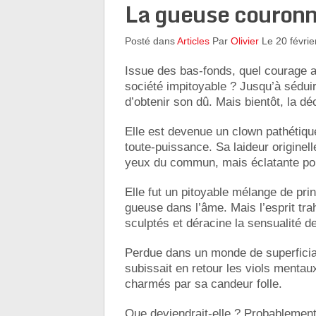
La gueuse couron
Posté dans
Articles
Par
Olivier
Le 20 févrie
Issue des bas-fonds, quel courage a
société impitoyable ? Jusqu’à séduir
d’obtenir son dû. Mais bientôt, la dé
Elle est devenue un clown pathétique,
toute-puissance. Sa laideur originell
yeux du commun, mais éclatante pour
Elle fut un pitoyable mélange de pr
gueuse dans l’âme. Mais l’esprit trah
sculptés et déracine la sensualité de
Perdue dans un monde de superficialit
subissait en retour les viols mentau
charmés par sa candeur folle.
Que deviendrait-elle ? Probablement