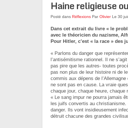
Haine religieuse ou
Posté dans
Réflexions
Par
Olivier
Le 30 ju
Dans cet extrait du livre « le pro
avec le théoricien du nazisme, Al
Pour Hitler, c’est « la race » des 
« Parlons du danger que représentent 
l’antisémitisme rationnel. Il ne s’agit
pas pire que les autres- toutes procè
pas non plus de leur histoire ni de 
commis aux dépens de l’Allemagne d
ne sont pas en cause. La vraie quest
chaque jour, chaque heure, chaque m
« Le sang impur ne pourra jamais êtr
les juifs convertis au christianisme.
danger. Ils vont insidieusement infec
détruit chacune des grandes civilisa