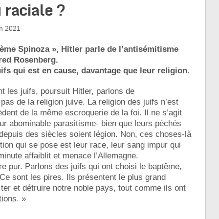
 raciale ?
in 2021
blème Spinoza », Hitler parle de l’antisémitisme
fred Rosenberg.
juifs qui est en cause, davantage que leur religion.
les juifs, poursuit Hitler, parlons de
 pas de la religion juive. La religion des juifs n’est
dent de la même escroquerie de la foi. Il ne s’agit
leur abominable parasitisme- bien que leurs péchés
epuis des siècles soient légion. Non, ces choses-là
ion qui se pose est leur race, leur sang impur qui
inute affaiblit et menace l’Allemagne.
e pur. Parlons des juifs qui ont choisi le baptême,
 Ce sont les pires. Ils présentent le plus grand
ter et détruire notre noble pays, tout comme ils ont
tions. »