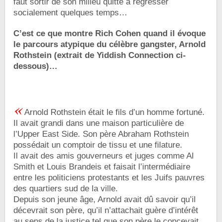
faut sortir de son milieu quitte à régresser
socialement quelques temps…
C’est ce que montre Rich Cohen quand il évoque
le parcours atypique du célèbre gangster, Arnold
Rothstein (extrait de Yiddish Connection ci-
dessous)…
«
Arnold Rothstein était le fils d’un homme fortuné.
Il avait grandi dans une maison particulière de
l’Upper East Side. Son père Abraham Rothstein
possédait un comptoir de tissu et une filature.
Il avait des amis gouverneurs et juges comme Al
Smith et Louis Brandeis et faisait l’intermédiaire
entre les politiciens protestants et les Juifs pauvres
des quartiers sud de la ville.
Depuis son jeune âge, Arnold avait dû savoir qu’il
décevrait son père, qu’il n’attachait guère d’intérêt
au sens de la justice tel que son père le concevait.