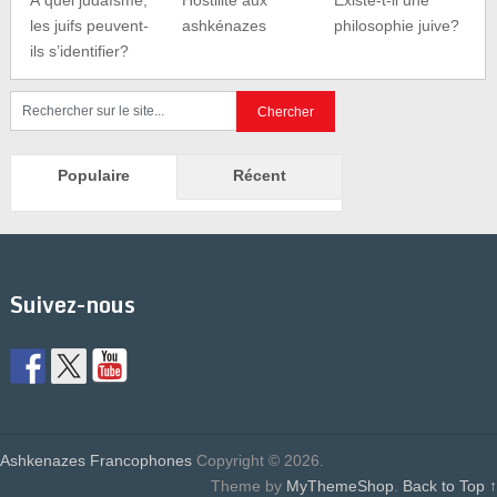
À quel judaïsme,
Hostilité aux
Existe-t-il une
les juifs peuvent-
ashkénazes
philosophie juive?
ils s’identifier?
Populaire
Récent
Suivez-nous
Ashkenazes Francophones
Copyright © 2026.
Theme by
MyThemeShop
.
Back to Top ↑