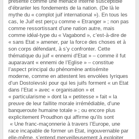
présente comme une menace interne susceptible
d’ébranler les fondements de la nation. (De là le
mythe du « complot juif international »). En tous les
cas, le Juif est perçu comme « Etranger » ; non pas
comme ressortissant d’une nation autre, mais
comme idéal-type du « Vagabond », c’est-à-dire de
« sans Etat » amener, par la force des choses et à
son corps défendant, à s’y confronter. Cette
thématique du juif « ennemi d’Etat » – comme il fut
auparavant « ennemi de l’Eglise » – constitue
l’aspect principal du phénomène antisémite
moderne, comme en attestent les envolées lyriques
d’un Dostoïevski pour qui les juifs forment « un Etat
dans l’Etat » avec « organisation » et
« particularisme » dont la « petitesse » fait « la
preuve de leur faillite morale irrémédiable, d’une
banqueroute humaine totale » ; ou encore plus
explicitement Proudhon qui affirme qu’ils sont
« Une franc-maçonnerie à travers l’Europe, une
race incapable de former un Etat, ingouvernable par
elle-même, s’entend merveilleusement à exploiter