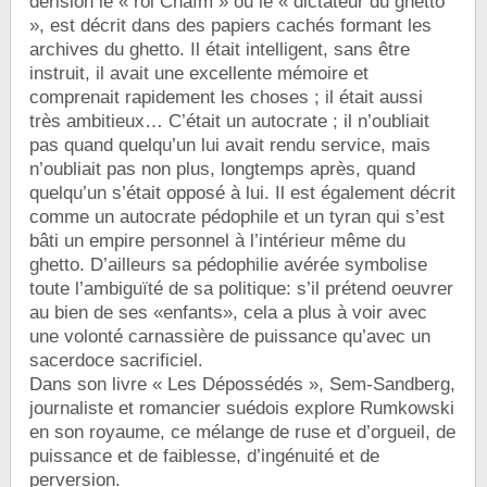
dérision le « roi Chaïm » ou le « dictateur du ghetto
», est décrit dans des papiers cachés formant les
archives du ghetto. Il était intelligent, sans être
instruit, il avait une excellente mémoire et
comprenait rapidement les choses ; il était aussi
très ambitieux… C’était un autocrate ; il n’oubliait
pas quand quelqu’un lui avait rendu service, mais
n’oubliait pas non plus, longtemps après, quand
quelqu’un s’était opposé à lui. Il est également décrit
comme un autocrate pédophile et un tyran qui s’est
bâti un empire personnel à l’intérieur même du
ghetto. D’ailleurs sa pédophilie avérée symbolise
toute l’ambiguïté de sa politique: s’il prétend oeuvrer
au bien de ses «enfants», cela a plus à voir avec
une volonté carnassière de puissance qu’avec un
sacerdoce sacrificiel.
Dans son livre « Les Dépossédés », Sem-Sandberg,
journaliste et romancier suédois explore Rumkowski
en son royaume, ce mélange de ruse et d’orgueil, de
puissance et de faiblesse, d’ingénuité et de
perversion.